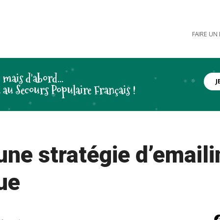
FAIRE UN
, mais d'abord...
J
 au Secours Populaire Français !
une stratégie d’emaili
ue