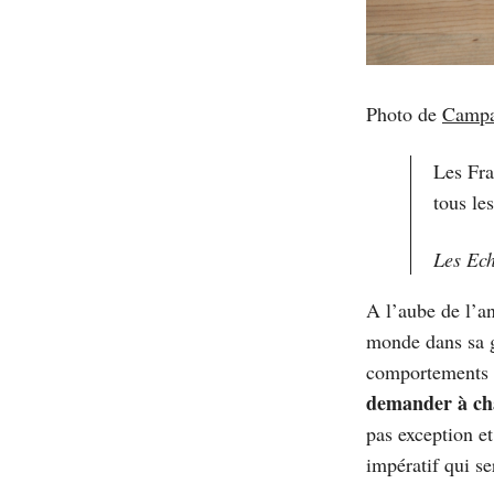
Photo de
Campa
Les Fra
tous le
Les Ech
A l’aube de l’a
monde dans sa g
comportements d
demander à cha
pas exception e
impératif qui se