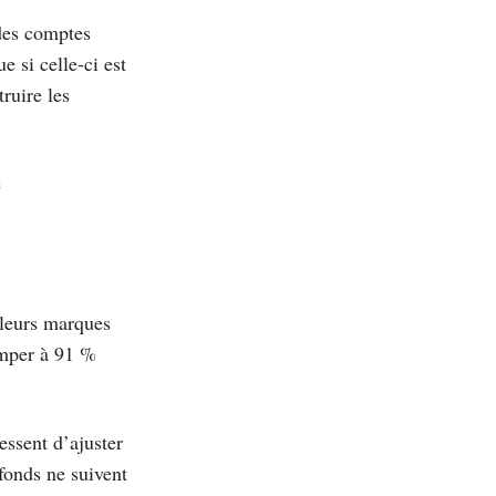
 des comptes
e si celle-ci est
ruire les
e
 leurs marques
rimper à 91 %
ssent d’ajuster
ofonds ne suivent