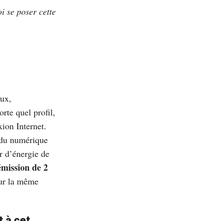
i se poser cette
eux,
te quel profil,
xion Internet.
du numérique
r d’énergie de
émission de 2
sur la même
 à cet