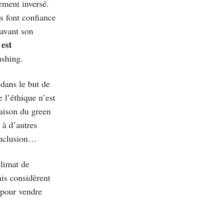
lement inversé.
s font confiance
 avant son
 est
ashing.
dans le but de
 l’éthique n’est
aison du green
 à d’autres
’inclusion…
climat de
ais considèrent
 pour vendre