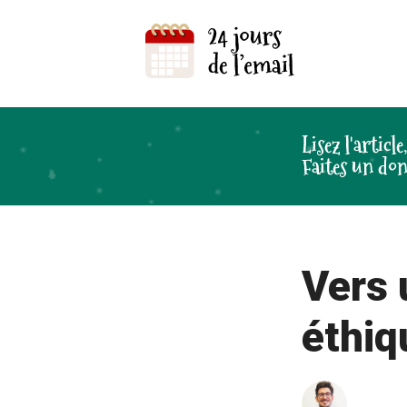
Lisez l'article
Faites un don
Vers 
éthiq