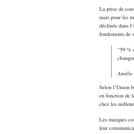
La prise de con
mais pour les ma
déclinée dans l’
fondements de v
“59 % d
change
Amélie
Selon l’Union b
en fonction de l
chez les millenn
Les marques com
leur communicati