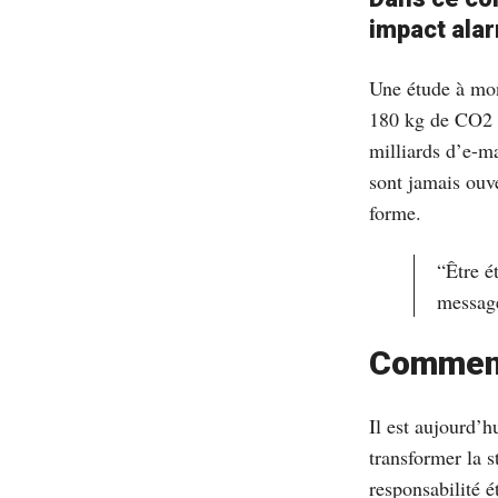
impact alar
Une étude à mon
180 kg de CO2 p
milliards d’e-m
sont jamais ouve
forme.
“Être é
message
Comment 
Il est aujourd’h
transformer la 
responsabilité é