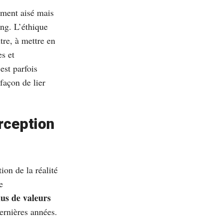
vement aisé mais
ing. L’éthique
tre, à mettre en
es et
est parfois
 façon de lier
rception
ion de la réalité
e
lus de valeurs
ernières années.