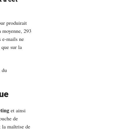
ur produirait
En moyenne, 293
s e-mails ne
 que sur la
u du
que
ting
et ainsi
touche de
t la maîtrise de