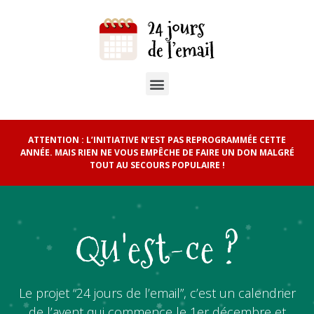
ATTENTION : L’INITIATIVE N’EST PAS REPROGRAMMÉE CETTE
ANNÉE. MAIS RIEN NE VOUS EMPÊCHE DE FAIRE UN DON MALGRÉ
TOUT AU SECOURS POPULAIRE !
Qu'est-ce ?
Le projet “24 jours de l’email”, c’est un calendrier
de l’avent qui commence le 1er décembre et