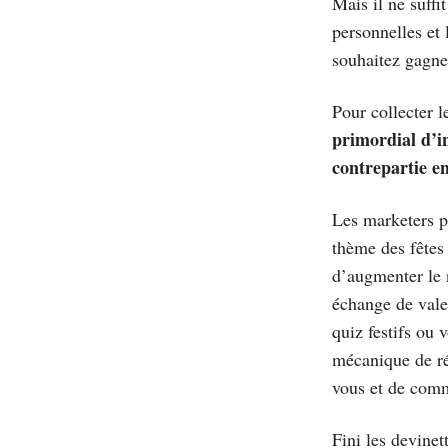
Mais il ne suffi
personnelles et 
souhaitez gagner
Pour collecter l
primordial d’in
contrepartie en
Les marketers pe
thème des fêtes 
d’augmenter le 
échange de valeu
quiz festifs ou
mécanique de ré
vous et de com
Fini les devinett