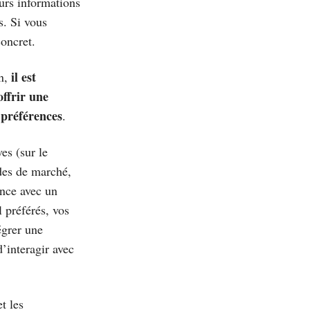
eurs informations
s. Si vous
concret.
il est
on,
offrir une
 préférences
.
es (sur le
udes de marché,
ence avec un
l préférés, vos
égrer une
interagir avec
et les