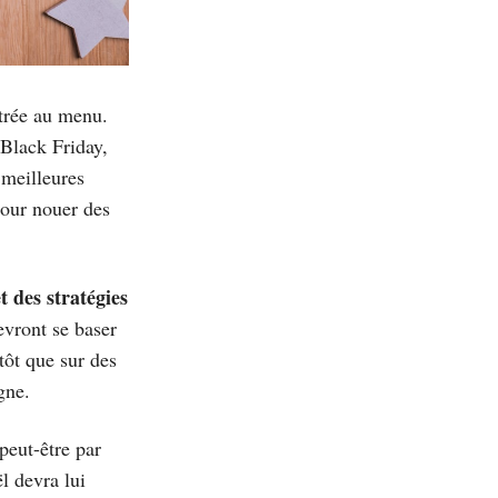
ntrée au menu.
 Black Friday,
 meilleures
pour nouer des
t des stratégies
evront se baser
tôt que sur des
gne.
peut-être par
l devra lui