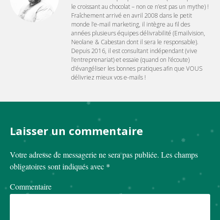
le croissant au chocolat – non ce n’est pas un mythe) !
Fraîchement arrivé en avril 2008 dans le petit
monde l’e-mail marketing, il intègre au fil des
années plusieurs équipes délivrabilité (Emailvision,
Neolane & Cabestan dont il sera le responsable).
Depuis 2016, il est consultant indépendant (vive
l’entreprenariat) et essaie (quand on l’écoute)
d’évangéliser les bonnes pratiques afin que VOUS
délivriez mieux vos e-mails !
Laisser un commentaire
Votre adresse de messagerie ne sera pas publiée.
Les champs
obligatoires sont indiqués avec
*
Commentaire