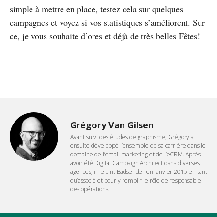
simple à mettre en place, testez cela sur quelques
campagnes et voyez si vos statistiques s’améliorent. Sur
ce, je vous souhaite d’ores et déjà de très belles Fêtes!
Grégory Van Gilsen
Ayant suivi des études de graphisme, Grégory a
ensuite développé l’ensemble de sa carrière dans le
domaine de l’email marketing et de l’eCRM. Après
avoir été Digital Campaign Architect dans diverses
agences, il rejoint Badsender en janvier 2015 en tant
qu’associé et pour y remplir le rôle de responsable
des opérations.